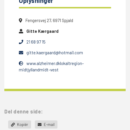
Oplysninger
Fengersvej 27, 6971 Spjald
Gitte Kærgaard
21 68 97 15
gitte.kaergaard@hotmail.com
www.alzheimer.dklokaltregion-
midtjyllandmidt-vest
Del denne side:
Kopiér
E-mail