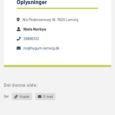
Oplysninger
Nis Pedersensvej 18, 7620 Lemvig
Niels Nørbye
29896132
nn@hygum-lemvig.dk
Del denne side:
Del
Kopiér
E-mail