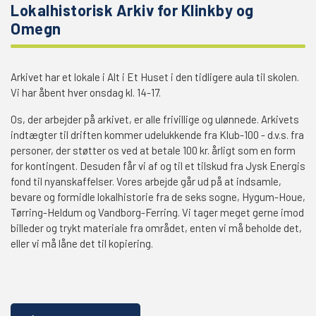
Lokalhistorisk Arkiv for Klinkby og
Omegn
Arkivet har et lokale i Alt i Et Huset i den tidligere aula til skolen.
Vi har åbent hver onsdag kl. 14-17.
Os, der arbejder på arkivet, er alle frivillige og ulønnede. Arkivets
indtægter til driften kommer udelukkende fra Klub-100 - d.v.s. fra
personer, der støtter os ved at betale 100 kr. årligt som en form
for kontingent. Desuden får vi af og til et tilskud fra Jysk Energis
fond til nyanskaffelser. Vores arbejde går ud på at indsamle,
bevare og formidle lokalhistorie fra de seks sogne, Hygum-Houe,
Tørring-Heldum og Vandborg-Ferring. Vi tager meget gerne imod
billeder og trykt materiale fra området, enten vi må beholde det,
eller vi må låne det til kopiering.