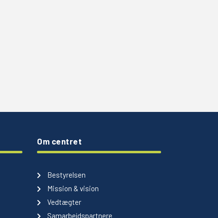
Om centret
Bestyrelsen
Mission & vision
Vedtægter
Samarbejdspartnere