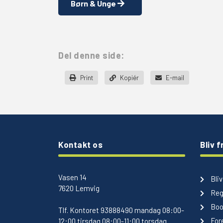
Børn & Unge
Del denne side:
Print
Kopiér
E-mail
Kontakt os
Bliv fr
Vasen 14
Bliv 
7620 Lemvig
Reg
Boo
Tlf.
Kontoret 93888490 mandag 08:00-
Fore
12:00 tirsdag 08:00-11:00 torsdag