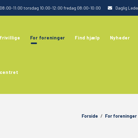
8:00-11:00 torsdag 10:00-12:00 fredag 08:00-10:00
Daglig Leder
frivillige
For foreninger
Find hjælp
Nyheder
centret
Forside
/
For foreninger