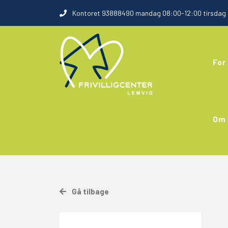
Kontoret 93888490 mandag 08:00-12:00 tirsdag 0
For 
Om 
Gå tilbage