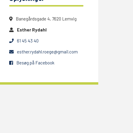
Banegårdsgade 4, 7620 Lemvig
Esther Rydahl
61 45 43 40
esther.rydahl.roege@gmail.com
Besøg på Facebook