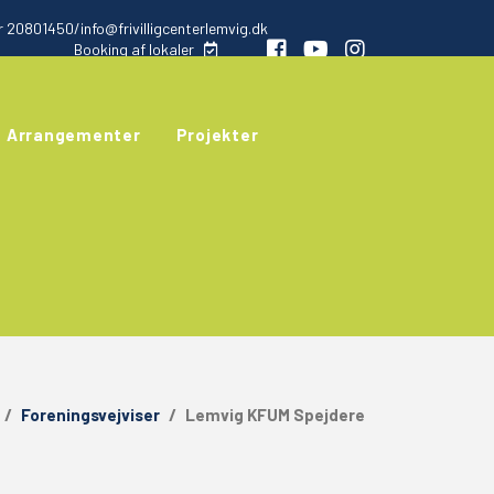
 20801450/info@frivilligcenterlemvig.dk
Booking af lokaler
Arrangementer
Projekter
/
Foreningsvejviser
/
Lemvig KFUM Spejdere