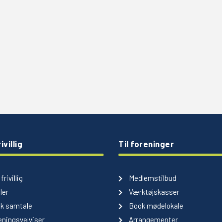
ivillig
Til foreninger
frivillig
Medlemstilbud
ler
Værktøjskasser
k samtale
Book mødelokale
ningsvejviser
Arrangementer