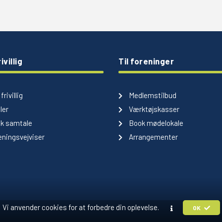
ivillig
Til foreninger
frivillig
Medlemstilbud
ler
Værktøjskasser
k samtale
Book mødelokale
ningsvejviser
Arrangementer
Vi anvender cookies for at forbedre din oplevelse.
OK