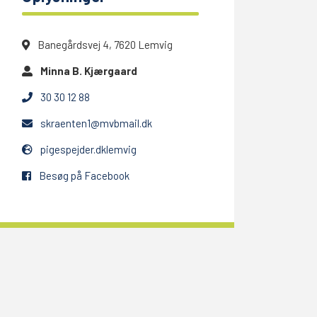
Banegårdsvej 4, 7620 Lemvig
Minna B. Kjærgaard
30 30 12 88
skraenten1@mvbmail.dk
pigespejder.dklemvig
Besøg på Facebook