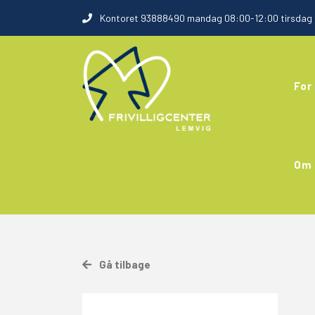
Kontoret 93888490 mandag 08:00-12:00 tirsdag 0
For 
Om 
Gå tilbage