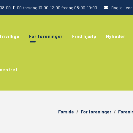
8:00-11:00 torsdag 10:00-12:00 fredag 08:00-10:00
Daglig Leder
frivillige
For foreninger
Find hjælp
Nyheder
centret
Forside
/
For foreninger
/
Foreni