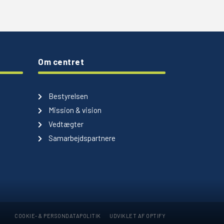
Om centret
Bestyrelsen
Mission & vision
Vedtægter
Samarbejdspartnere
COOKIE- & PERSONDATAPOLITIK
UDVIKLET AF OPTIFY