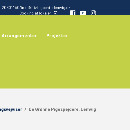
 20801450/info@frivilligcenterlemvig.dk
Booking af lokaler
Arrangementer
Projekter
ngsvejviser
/
De Grønne Pigespejdere, Lemvig