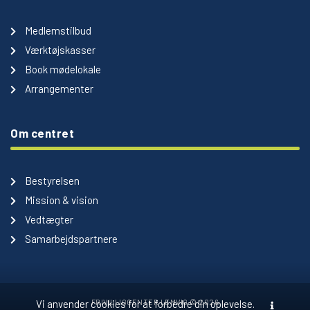
Medlemstilbud
Værktøjskasser
Book mødelokale
Arrangementer
Om centret
Bestyrelsen
Mission & vision
Vedtægter
Samarbejdspartnere
FRIVILLIGCENTER LEMVIG © 2026
Vi anvender cookies for at forbedre din oplevelse.