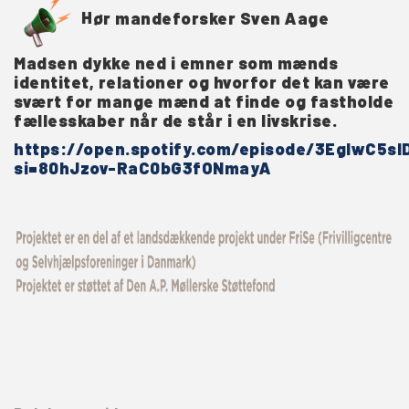
H
ør mandeforsker Sven Aage
Madsen dykke ned i emner som mænds
identitet, relationer og
hvorfor det kan være
svært for mange mænd at finde og fastholde
fællesskaber når de står i en livskrise.
https://open.spotify.com/episode/3EgIwC5s
si=80hJzov-RaC0bG3fONmayA