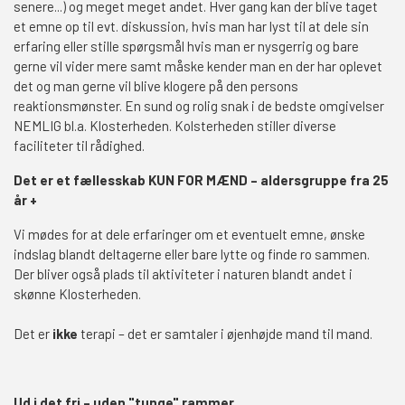
senere...) og meget meget andet. Hver gang kan der blive taget
et emne op til evt. diskussion, hvis man har lyst til at dele sin
erfaring eller stille spørgsmål hvis man er nysgerrig og bare
gerne vil vider mere samt måske kender man en der har oplevet
det og man gerne vil blive klogere på den persons
reaktionsmønster. En sund og rolig snak i de bedste omgivelser
NEMLIG bl.a. Klosterheden. Kolsterheden stiller diverse
faciliteter til rådighed.
Det er et fællesskab KUN FOR MÆND – aldersgruppe fra 25
år
+
Vi mødes for at dele erfaringer om et eventuelt emne, ønske
indslag blandt deltagerne eller bare lytte og finde ro sammen.
Der bliver også plads til aktiviteter i naturen blandt andet i
skønne Klosterheden.
Det er
ikke
terapi – det er samtaler i øjenhøjde mand til mand.
Ud i det fri – uden "tunge" rammer