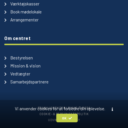
Værktøjskasser
Book mødelokale
Arrangementer
Om centret
Bestyrelsen
Mission & vision
Vedtægter
Samarbejdspartnere
FRIVILLIGCENTER LEMVIG © 2026
Vi anvender cookies for at forbedre din oplevelse.
COOKIE- & PERSONDATAPOLITIK
OK
UDVIKLET AF OPTIFY